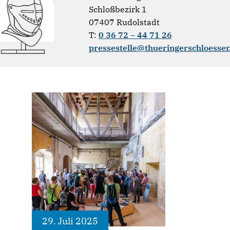
Schloßbezirk 1
07407 Rudolstadt
T:
0 36 72 – 44 71 26
pressestelle@thueringerschloesser
29. Juli 2025