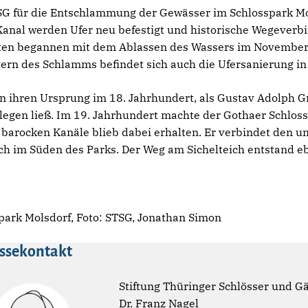
G für die Entschlammung der Gewässer im Schlosspark Mo
nal werden Ufer neu befestigt und historische Wegeverb
eiten begannen mit dem Ablassen des Wassers im Novembe
rn des Schlamms befindet sich auch die Ufersanierung i
 ihren Ursprung im 18. Jahrhundert, als Gustav Adolph G
egen ließ. Im 19. Jahrhundert machte der Gothaer Schlos
 barocken Kanäle blieb dabei erhalten. Er verbindet den u
ch im Süden des Parks. Der Weg am Sichelteich entstand ebe
park Molsdorf, Foto: STSG, Jonathan Simon
ssekontakt
Stiftung Thüringer Schlösser und G
Dr. Franz Nagel