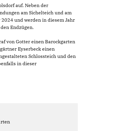
lsdorf auf. Neben der
indungen am Sichelteich und am
r 2024 und werden in diesem Jahr
n den Endzügen.
raf von Gotter einen Barockgarten
sgärtner Eyserbeck einen
mgestalteten Schlossteich und den
nfalls in dieser
ärten