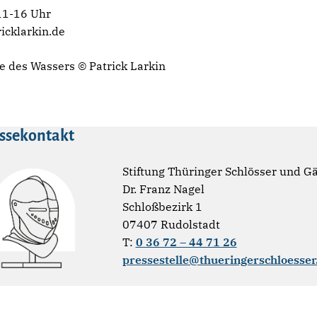
 11-16 Uhr
icklarkin.de
le des Wassers © Patrick Larkin
ssekontakt
Stiftung Thüringer Schlösser und G
Dr. Franz Nagel
Schloßbezirk 1
07407 Rudolstadt
T:
0 36 72 – 44 71 26
pressestelle@thueringerschloesser