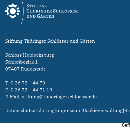
Stiftung Thüringer Schlösser und Gärten
Schloss Heidecksburg
Schloßbezirk 1
07407 Rudolstadt
T:
0 36 72 – 44 70
F: 0 36 72 – 44 71 19
E-Mail:
stiftung@thueringerschloesser.de
Datenschutzerklärung
|
Impressum
|
Cookieverwaltung
|
Ba