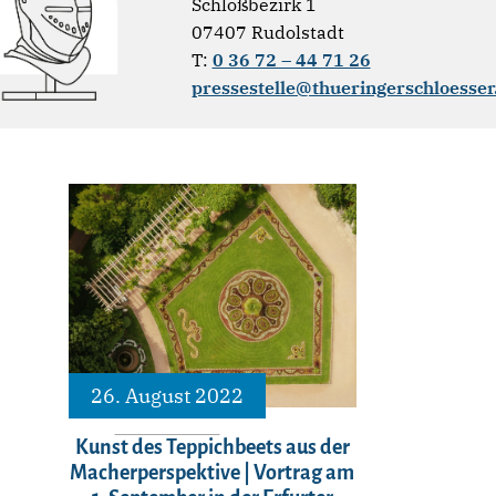
Schloßbezirk 1
07407 Rudolstadt
T:
0 36 72 – 44 71 26
pressestelle@thueringerschloesser
26. August 2022
Kunst des Teppichbeets aus der
Macherperspektive | Vortrag am