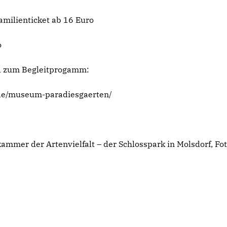
Familienticket ab 16 Euro
o
nd zum Begleitprogamm:
.de/museum-paradiesgaerten/
mmer der Artenvielfalt – der Schlosspark in Molsdorf, F