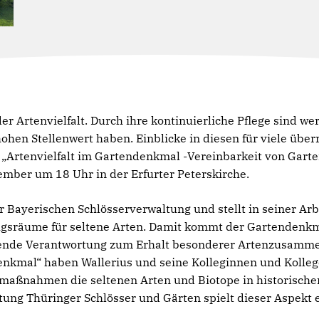
er Artenvielfalt. Durch ihre kontinuierliche Pflege sind we
hohen Stellenwert haben. Einblicke in diesen für viele ü
g „Artenvielfalt im Gartendenkmal -Vereinbarkeit von Gar
ember um 18 Uhr in der Erfurter Peterskirche.
er Bayerischen Schlösserverwaltung und stellt in seiner Arb
kzugsräume für seltene Arten. Damit kommt der Gartendenk
ende Verantwortung zum Erhalt besonderer Artenzusamm
denkmal“ haben Wallerius und seine Kolleginnen und Kolle
maßnahmen die seltenen Arten und Biotope in historische
ftung Thüringer Schlösser und Gärten spielt dieser Aspekt e