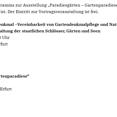
ogramms zur Ausstellung „Paradiesgärten – Gartenparadiese
st. Der Eintritt zur Vortragsveranstaltung ist frei.
denkmal –Vereinbarkeit von Gartendenkmalpflege und Natu
altung der staatlichen Schlösser, Gärten und Seen
8 Uhr
rfurt
rtenparadiese“
 Erfurt