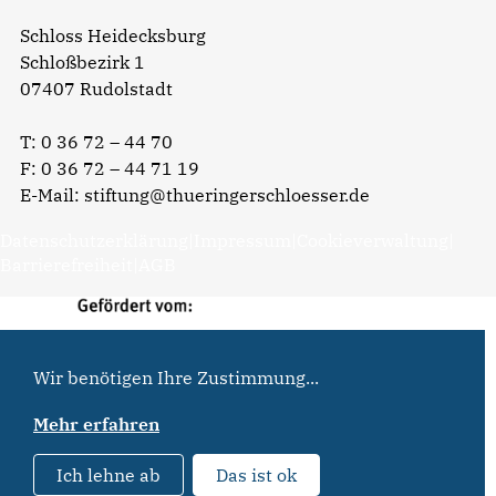
Schloss Heidecksburg
Schloßbezirk 1
07407 Rudolstadt
T:
0 36 72 – 44 70
F: 0 36 72 – 44 71 19
E-Mail:
stiftung@thueringerschloesser.de
Datenschutzerklärung
|
Impressum
|
Cookieverwaltung
|
Barrierefreiheit
|
AGB
Wir benötigen Ihre Zustimmung...
Mehr erfahren
Ich lehne ab
Das ist ok