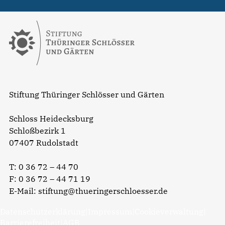
Stiftung Thüringer Schlösser und Gärten
Schloss Heidecksburg
Schloßbezirk 1
07407 Rudolstadt
T:
0 36 72 – 44 70
F: 0 36 72 – 44 71 19
E-Mail:
stiftung@thueringerschloesser.de
Datenschutzerklärung
|
Impressum
|
Cookieverwaltung
|
Barrierefreiheit
|
AGB