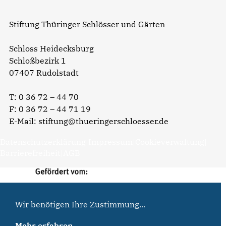
Stiftung Thüringer Schlösser und Gärten
Schloss Heidecksburg
Schloßbezirk 1
07407 Rudolstadt
T:
0 36 72 – 44 70
F: 0 36 72 – 44 71 19
E-Mail:
stiftung@thueringerschloesser.de
Datenschutzerklärung
|
Impressum
|
Cookieverwaltung
|
Barrierefreiheit
|
AGB
Wir benötigen Ihre Zustimmung...
Mehr erfahren