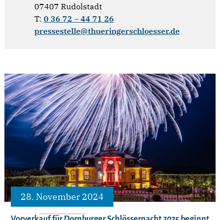
07407 Rudolstadt
T:
0 36 72 – 44 71 26
pressestelle@thueringerschloesser.de
28. November 2024
Vorverkauf für Dornburger Schlössernacht 2025 beginnt