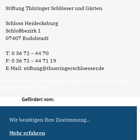
Stiftung Thüringer Schlösser und Gärten
Schloss Heidecksburg
Schloßbezirk 1
07407 Rudolstadt
T:
0 36 72 – 44 70
F: 0 36 72 – 44 71 19
E-Mail:
stiftung@thueringerschloesser.de
Datenschutzerklärung
|
Impressum
|
Cookieverwaltung
|
Barrierefreiheit
|
AGB
Wir benötigen Ihre Zustimmung...
Mehr erfahren