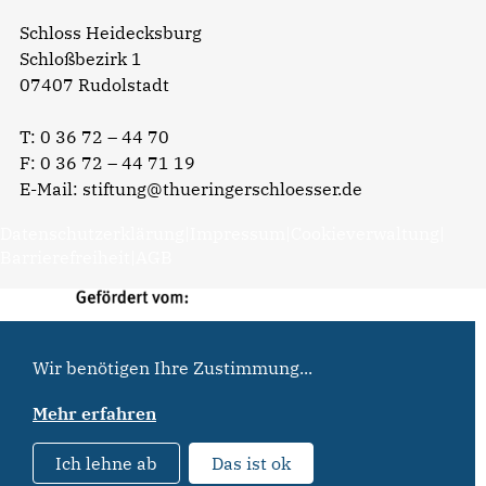
Schloss Heidecksburg
Schloßbezirk 1
07407 Rudolstadt
T:
0 36 72 – 44 70
F: 0 36 72 – 44 71 19
E-Mail:
stiftung@thueringerschloesser.de
Datenschutzerklärung
|
Impressum
|
Cookieverwaltung
|
Barrierefreiheit
|
AGB
Wir benötigen Ihre Zustimmung...
Mehr erfahren
Ich lehne ab
Das ist ok