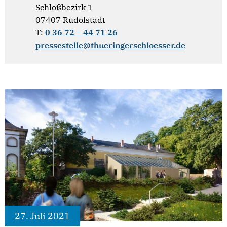
Schloßbezirk 1
07407 Rudolstadt
T:
0 36 72 – 44 71 26
pressestelle@thueringerschloesser.de
27. Juli 2021