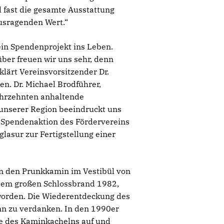
 fast die gesamte Ausstattung
ausragenden Wert.“
 ein Spendenprojekt ins Leben.
er freuen wir uns sehr, denn
lärt Vereinsvorsitzender Dr.
n. Dr. Michael Brodführer,
Jahrzehnten anhaltende
 unserer Region beeindruckt uns
e Spendenaktion des Fördervereins
lasur zur Fertigstellung einer
n den Prunkkamin im Vestibül von
r dem großen Schlossbrand 1982,
 worden. Die Wiederentdeckung des
n zu verdanken. In den 1990er
ke des Kaminkachelns auf und