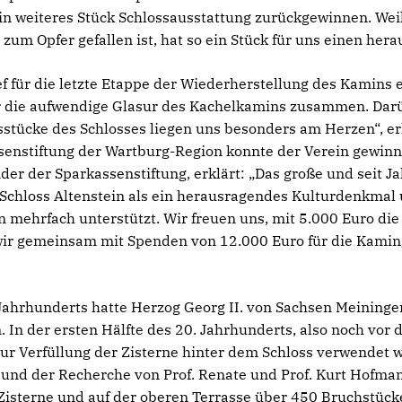
 weiteres Stück Schlossausstattung zurückgewinnen. Weil
um Opfer gefallen ist, hat so ein Stück für uns einen her
ief für die letzte Etappe der Wiederherstellung des Kamins
 die aufwendige Glasur des Kachelkamins zusammen. Darüb
sstücke des Schlosses liegen uns besonders am Herzen“, erk
ssenstiftung der Wartburg-Region konnte der Verein gewinne
er der Sparkassenstiftung, erklärt: „Das große und seit 
Schloss Altenstein als ein herausragendes Kulturdenkmal
n mehrfach unterstützt. Wir freuen uns, mit 5.000 Euro di
wir gemeinsam mit Spenden von 12.000 Euro für die Kaming
ahrhunderts hatte Herzog Georg II. von Sachsen Meininge
n. In der ersten Hälfte des 20. Jahrhunderts, also noch vo
 zur Verfüllung der Zisterne hinter dem Schloss verwendet
nd der Recherche von Prof. Renate und Prof. Kurt Hofman
Zisterne und auf der oberen Terrasse über 450 Bruchstüc