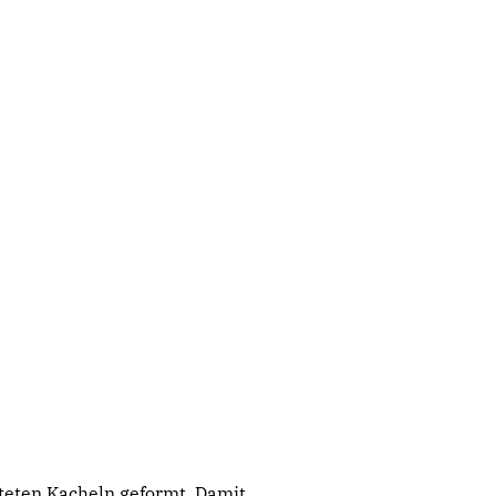
lteten Kacheln geformt. Damit