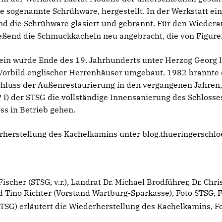
 sogenannte Schrühware, hergestellt. In der Werkstatt ein
nd die Schrühware glasiert und gebrannt. Für den Wieder
eßend die Schmuckkacheln neu angebracht, die von Figure
tein wurde Ende des 19. Jahrhunderts unter Herzog Georg
orbild englischer Herrenhäuser umgebaut. 1982 brannte 
uss der Außenrestaurierung in den vergangenen Jahren, 
 I) der STSG die vollständige Innensanierung des Schlosse
ss in Betrieb gehen.
herstellung des Kachelkamins unter blog.thueringerschlo
scher (STSG, v.r.), Landrat Dr. Michael Brodführer, Dr. Chri
nd Tino Richter (Vorstand Wartburg-Sparkasse), Foto STSG, 
TSG) erläutert die Wiederherstellung des Kachelkamins, Fo