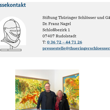
ssekontakt
Stiftung Thüringer Schlösser und G
Dr. Franz Nagel
Schloßbezirk 1
07407 Rudolstadt
T:
0 36 72 – 44 71 26
pressestelle@thueringerschloesser