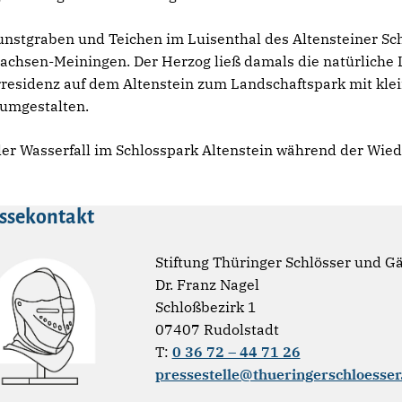
Kunstgraben und Teichen im Luisenthal des Altensteiner Sc
Sachsen-Meiningen. Der Herzog ließ damals die natürliche 
esidenz auf dem Altenstein zum Landschaftspark mit kle
umgestalten.
er Wasserfall im Schlosspark Altenstein während der Wiede
ssekontakt
Stiftung Thüringer Schlösser und G
Dr. Franz Nagel
Schloßbezirk 1
07407 Rudolstadt
T:
0 36 72 – 44 71 26
pressestelle@thueringerschloesser