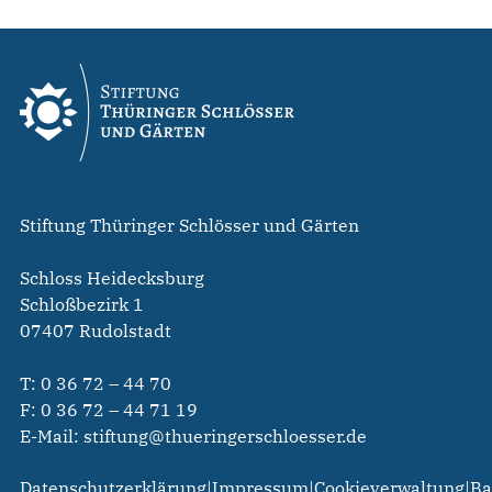
Stiftung Thüringer Schlösser und Gärten
Schloss Heidecksburg
Schloßbezirk 1
07407 Rudolstadt
T:
0 36 72 – 44 70
F: 0 36 72 – 44 71 19
E-Mail:
stiftung@thueringerschloesser.de
Datenschutzerklärung
|
Impressum
|
Cookieverwaltung
|
Ba