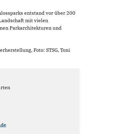
hlossparks entstand vor über 200
Landschaft mit vielen
inen Parkarchitekturen und
rherstellung, Foto: STSG, Toni
ärten
.de