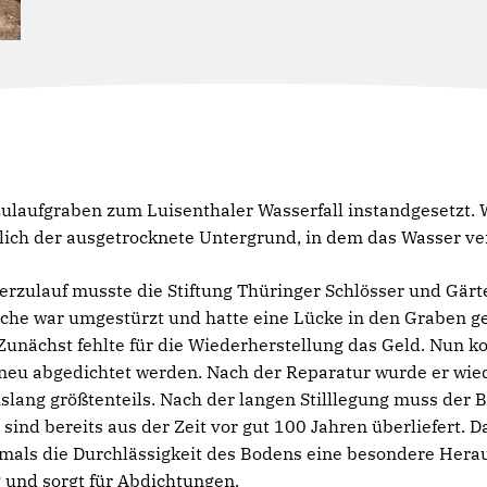
Zulaufgraben zum Luisenthaler Wasserfall instandgesetzt. W
tlich der ausgetrocknete Untergrund, in dem das Wasser ver
zulauf musste die Stiftung Thüringer Schlösser und Gärt
uche war umgestürzt und hatte eine Lücke in den Graben ge
 Zunächst fehlte für die Wiederherstellung das Geld. Nun k
 neu abgedichtet werden. Nach der Reparatur wurde er wi
islang größtenteils. Nach der langen Stilllegung muss der
ind bereits aus der Zeit vor gut 100 Jahren überliefert. 
damals die Durchlässigkeit des Bodens eine besondere Her
 und sorgt für Abdichtungen.