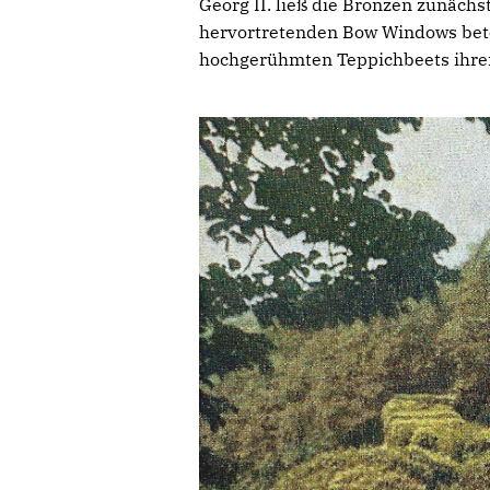
Georg II. ließ die Bronzen zunächs
hervortretenden Bow Windows beto
hochgerühmten Teppichbeets ihren 