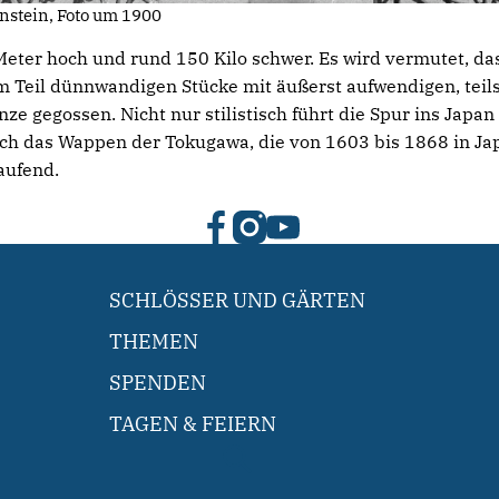
enstein, Foto um 1900
Meter hoch und rund 150 Kilo schwer. Es wird vermutet, da
 Teil dünnwandigen Stücke mit äußerst aufwendigen, teils 
 gegossen. Nicht nur stilistisch führt die Spur ins Japan
ch das Wappen der Tokugawa, die von 1603 bis 1868 in Japa
aufend.
SCHLÖSSER UND GÄRTEN
THEMEN
SPENDEN
TAGEN & FEIERN