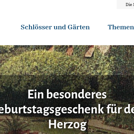
Die 
Schlösser und Gärten
Theme
Ein besonderes
eburtstagsgeschenk für d
Herzog