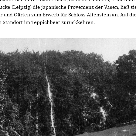
cke (Leipzig) die japanische Provenienz der Vasen, ließ si
ser und Gärten zum Erwerb für Schloss Altenstein an. Auf d
en Standort im Teppichbeet zurückkehren.