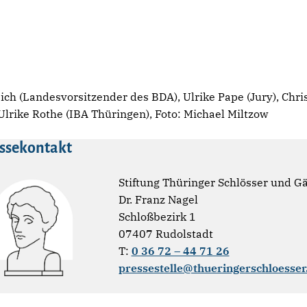
eich (Landesvorsitzender des BDA), Ulrike Pape (Jury), Chri
 Ulrike Rothe (IBA Thüringen), Foto: Michael Miltzow
ssekontakt
Stiftung Thüringer Schlösser und G
Dr. Franz Nagel
Schloßbezirk 1
07407 Rudolstadt
T:
0 36 72 – 44 71 26
pressestelle@thueringerschloesser