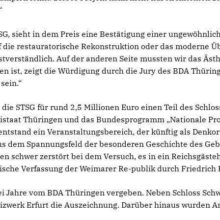
“
STSG, sieht in dem Preis eine Bestätigung einer ungewöhnlic
f die restauratorische Rekonstruktion oder das moderne Ü
bstverständlich. Auf der anderen Seite mussten wir das Äst
n ist, zeigt die Würdigung durch die Jury des BDA Thüring
sein.“
die STSG für rund 2,5 Millionen Euro einen Teil des Schl
eistaat Thüringen und das Bundesprogramm „Nationale Pro
tstand ein Veranstaltungsbereich, der künftig als Denkor
 aus dem Spannungsfeld der besonderen Geschichte des Ge
ten schwer zerstört bei dem Versuch, es in ein Reichsgäst
ische Verfassung der Weimarer Re-publik durch Friedrich E
drei Jahre vom BDA Thüringen vergeben. Neben Schloss Schw
izwerk Erfurt die Auszeichnung. Darüber hinaus wurden A