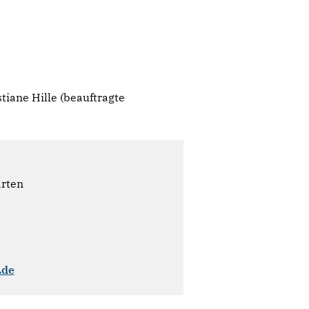
stiane Hille (beauftragte
ärten
.de