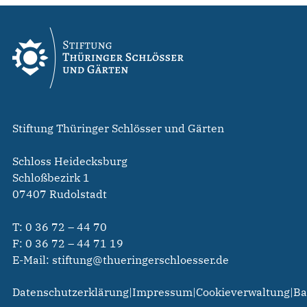
Stiftung Thüringer Schlösser und Gärten
Schloss Heidecksburg
Schloßbezirk 1
07407 Rudolstadt
T:
0 36 72 – 44 70
F: 0 36 72 – 44 71 19
E-Mail:
stiftung@thueringerschloesser.de
Datenschutzerklärung
|
Impressum
|
Cookieverwaltung
|
Ba