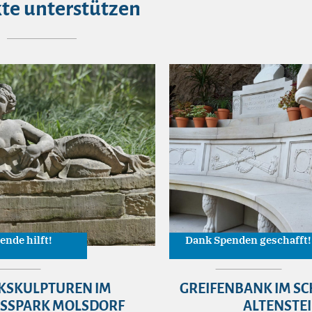
te unterstützen
ende hilft!
Dank Spenden geschafft!
KSKULPTUREN IM
GREIFENBANK IM S
OSSPARK MOLSDORF
ALTENSTE