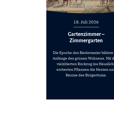
18. Juli 2026
Gartenzimmer –
Zimmergarten
Die Epoche des Biedermeier bildete
Anfänge des grünen Wohnens. Mit 
vielzitierten Rückzug ins Häuslic
eroberten Pflanzen die Herzen u
Räume des Bürgertums.